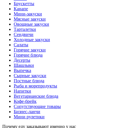
Брускетты
Канапе
Мини-закуски
Мясные закуски
Овощные закуски
Тарталетки
Сендвичи
Холодные закуски
Салаты
Горячие закуски
Горячие блюда
Десерты
Шашлыки
Выпечка
Сырные закуски
Постные блюда
Рыба и морепродукты
Напитки
Вегетарианские блюда
Кофе-брейк
Сопутствующие товары
Бизнес-ланчи
Мини рулетики
Почему еду заказывают именно у нас