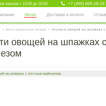
+7 (495) 665-28-29
м заказов с 10:00 до 18:00
омпании
Меню
Доставка и оплата
Отзы
ю
Вегетарианские блюда
Ассорти овощей на шпажках 
ти овощей на шпажках 
незом