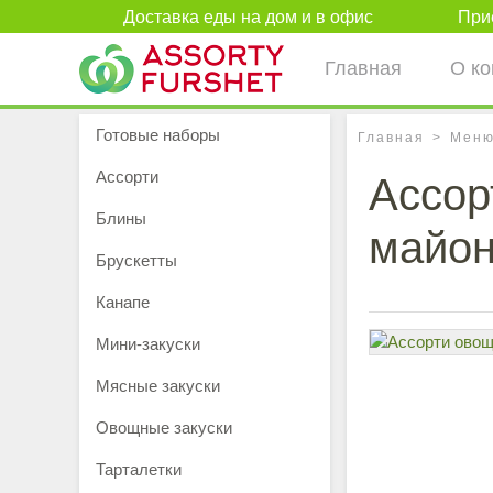
Доставка еды на дом и в офис
Прие
Главная
О к
Готовые наборы
Главная
Мен
Ассорти
Ассор
Блины
майо
Брускетты
Канапе
Мини-закуски
Мясные закуски
Овощные закуски
Тарталетки