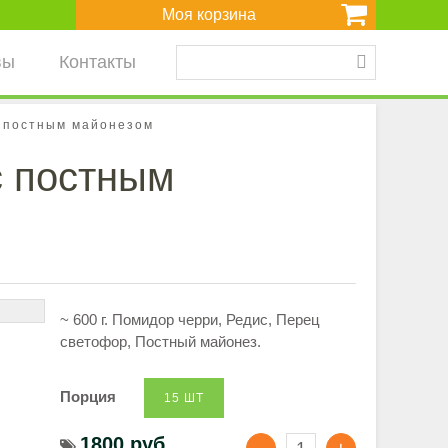
Моя корзина
вы
Контакты
с постным майонезом
с постным
~ 600 г. Помидор черри, Редис, Перец
светофор, Постный майонез.
Порция
15 ШТ
1800 руб.