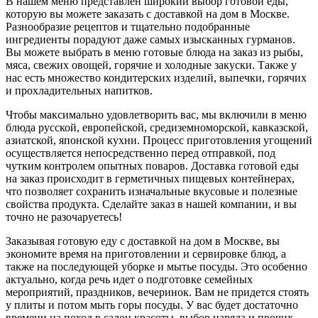
В нашем меню представлен широкий выбор готовой еды,
которую вы можете заказать с доставкой на дом в Москве.
Разнообразие рецептов и тщательно подобранные
ингредиенты порадуют даже самых изысканных гурманов.
Вы можете выбрать в меню готовые блюда на заказ из рыбы,
мяса, свежих овощей, горячие и холодные закуски. Также у
нас есть множество кондитерских изделий, выпечки, горячих
и прохладительных напитков.
Чтобы максимально удовлетворить вас, мы включили в меню
блюда русской, европейской, средиземноморской, кавказской,
азиатской, японской кухни. Процесс приготовления угощений
осуществляется непосредственно перед отправкой, под
чутким контролем опытных поваров. Доставка готовой еды
на заказ происходит в герметичных пищевых контейнерах,
что позволяет сохранить изначальные вкусовые и полезные
свойства продукта. Сделайте заказ в нашей компании, и вы
точно не разочаруетесь!
Заказывая готовую еду с доставкой на дом в Москве, вы
экономите время на приготовлении и сервировке блюд, а
также на последующей уборке и мытье посуды. Это особенно
актуально, когда речь идет о подготовке семейных
мероприятий, праздников, вечеринок. Вам не придется стоять
у плиты и потом мыть горы посуды. У вас будет достаточно
времени на поход в салон красоты, выбор наряда и прочих