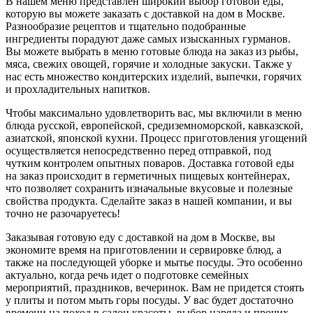
В нашем меню представлен широкий выбор готовой еды,
которую вы можете заказать с доставкой на дом в Москве.
Разнообразие рецептов и тщательно подобранные
ингредиенты порадуют даже самых изысканных гурманов.
Вы можете выбрать в меню готовые блюда на заказ из рыбы,
мяса, свежих овощей, горячие и холодные закуски. Также у
нас есть множество кондитерских изделий, выпечки, горячих
и прохладительных напитков.
Чтобы максимально удовлетворить вас, мы включили в меню
блюда русской, европейской, средиземноморской, кавказской,
азиатской, японской кухни. Процесс приготовления угощений
осуществляется непосредственно перед отправкой, под
чутким контролем опытных поваров. Доставка готовой еды
на заказ происходит в герметичных пищевых контейнерах,
что позволяет сохранить изначальные вкусовые и полезные
свойства продукта. Сделайте заказ в нашей компании, и вы
точно не разочаруетесь!
Заказывая готовую еду с доставкой на дом в Москве, вы
экономите время на приготовлении и сервировке блюд, а
также на последующей уборке и мытье посуды. Это особенно
актуально, когда речь идет о подготовке семейных
мероприятий, праздников, вечеринок. Вам не придется стоять
у плиты и потом мыть горы посуды. У вас будет достаточно
времени на поход в салон красоты, выбор наряда и прочих