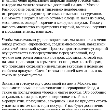
В нашем меню представлен широкий выбор готовой еды,
которую вы можете заказать с доставкой на дом в Москве.
Разнообразие рецептов и тщательно подобранные
ингредиенты порадуют даже самых изысканных гурманов.
Вы можете выбрать в меню готовые блюда на заказ из рыбы,
мяса, свежих овощей, горячие и холодные закуски. Также у
нас есть множество кондитерских изделий, выпечки, горячих
и прохладительных напитков.
Чтобы максимально удовлетворить вас, мы включили в меню
блюда русской, европейской, средиземноморской, кавказской,
азиатской, японской кухни. Процесс приготовления угощений
осуществляется непосредственно перед отправкой, под
чутким контролем опытных поваров. Доставка готовой еды
на заказ происходит в герметичных пищевых контейнерах,
что позволяет сохранить изначальные вкусовые и полезные
свойства продукта. Сделайте заказ в нашей компании, и вы
точно не разочаруетесь!
Заказывая готовую еду с доставкой на дом в Москве, вы
экономите время на приготовлении и сервировке блюд, а
также на последующей уборке и мытье посуды. Это особенно
актуально, когда речь идет о подготовке семейных
мероприятий, праздников, вечеринок. Вам не придется стоять
у плиты и потом мыть горы посуды. У вас будет достаточно
времени на поход в салон красоты, выбор наряда и прочих