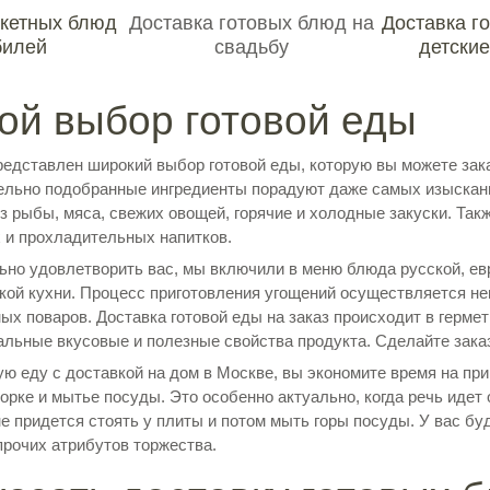
нкетных блюд
Доставка готовых блюд на
Доставка г
билей
свадьбу
детские
ой выбор готовой еды
едставлен широкий выбор готовой еды, которую вы можете зака
ельно подобранные ингредиенты порадуют даже самых изыскан
из рыбы, мяса, свежих овощей, горячие и холодные закуски. Так
х и прохладительных напитков.
но удовлетворить вас, мы включили в меню блюда русской, евр
ской кухни. Процесс приготовления угощений осуществляется не
ых поваров. Доставка готовой еды на заказ происходит в герме
альные вкусовые и полезные свойства продукта. Сделайте заказ
ую еду с доставкой на дом в Москве, вы экономите время на при
рке и мытье посуды. Это особенно актуально, когда речь идет 
не придется стоять у плиты и потом мыть горы посуды. У вас бу
прочих атрибутов торжества.