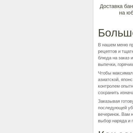
Доставка ба
на ю
Больш
В нашем меню пр
рецептов и тщат
блюда на заказ 
выпечки, горячи
Чтобы максималь
азиатской, япон
контролем опытн
сохранить изнач
Заказывая готов
последующей убо
вечеринок. Вам 
выбор наряда и 